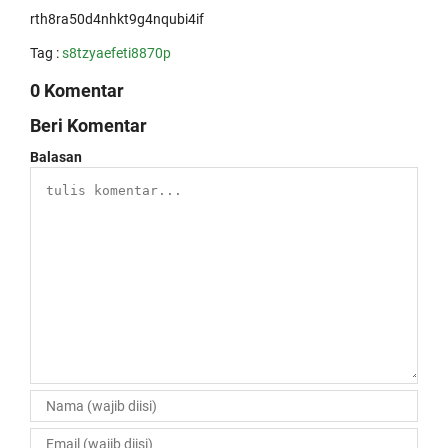
rth8ra50d4nhkt9g4nqubi4if
Tag :
s8tzyaefeti8870p
0 Komentar
Beri Komentar
Balasan