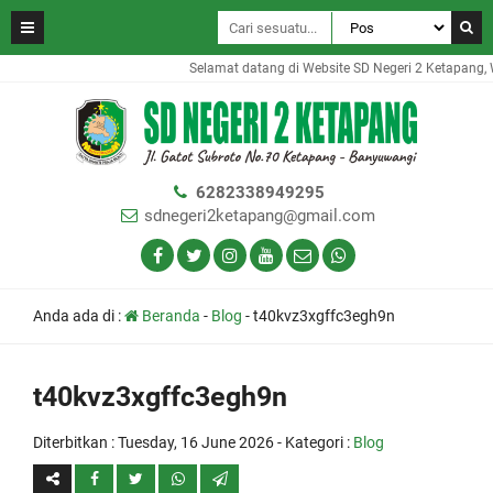
Selamat datang di Website SD Negeri 2 Ketapang, W
6282338949295
sdnegeri2ketapang@gmail.com
Anda ada di :
Beranda
-
Blog
-
t40kvz3xgffc3egh9n
t40kvz3xgffc3egh9n
Diterbitkan :
Tuesday, 16 June 2026
- Kategori :
Blog