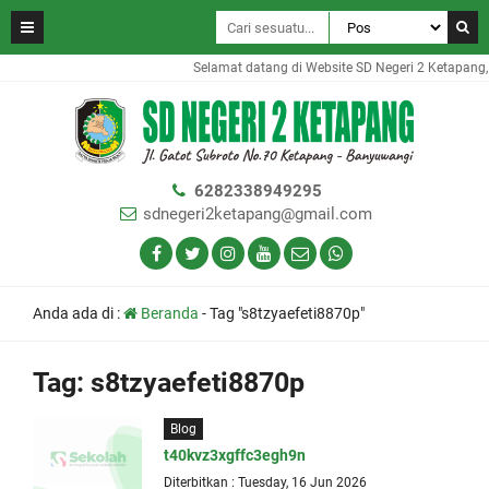
Selamat datang di Website SD Negeri 2 Ketapang, 
6282338949295
sdnegeri2ketapang@gmail.com
Anda ada di :
Beranda
-
Tag "s8tzyaefeti8870p"
Tag:
s8tzyaefeti8870p
Blog
t40kvz3xgffc3egh9n
Diterbitkan : Tuesday, 16 Jun 2026