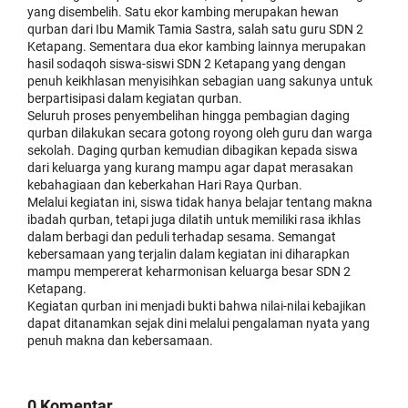
yang disembelih. Satu ekor kambing merupakan hewan
qurban dari Ibu Mamik Tamia Sastra, salah satu guru SDN 2
Ketapang. Sementara dua ekor kambing lainnya merupakan
hasil sodaqoh siswa-siswi SDN 2 Ketapang yang dengan
penuh keikhlasan menyisihkan sebagian uang sakunya untuk
berpartisipasi dalam kegiatan qurban.
Seluruh proses penyembelihan hingga pembagian daging
qurban dilakukan secara gotong royong oleh guru dan warga
sekolah. Daging qurban kemudian dibagikan kepada siswa
dari keluarga yang kurang mampu agar dapat merasakan
kebahagiaan dan keberkahan Hari Raya Qurban.
Melalui kegiatan ini, siswa tidak hanya belajar tentang makna
ibadah qurban, tetapi juga dilatih untuk memiliki rasa ikhlas
dalam berbagi dan peduli terhadap sesama. Semangat
kebersamaan yang terjalin dalam kegiatan ini diharapkan
mampu mempererat keharmonisan keluarga besar SDN 2
Ketapang.
Kegiatan qurban ini menjadi bukti bahwa nilai-nilai kebajikan
dapat ditanamkan sejak dini melalui pengalaman nyata yang
penuh makna dan kebersamaan.
0 Komentar