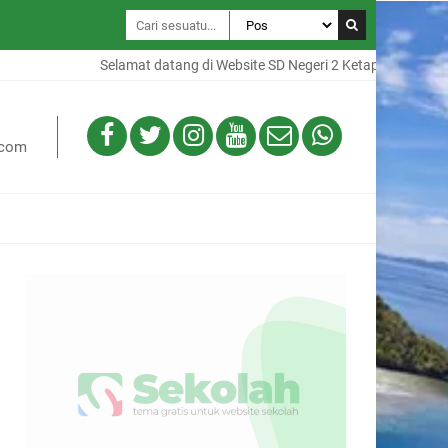
Selamat datang di Website SD Negeri 2 Ketapang, Website 
.com